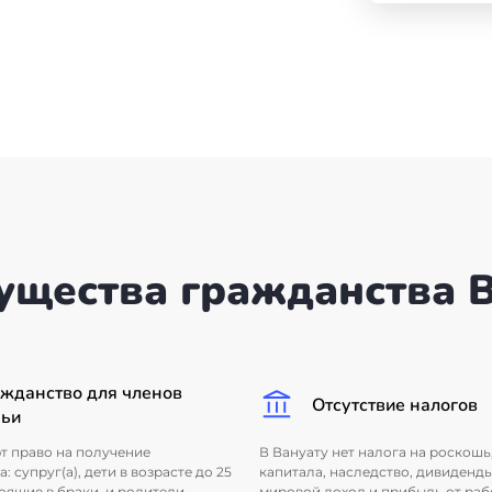
ущества гражданства В
жданство для членов
Отсутствие налогов
мьи
т право на получение
В Вануату нет налога на роскошь
: супруг(а), дети в возрасте до 25
капитала, наследство, дивиденды
тоящие в браки, и родители
мировой доход и прибыль от раб