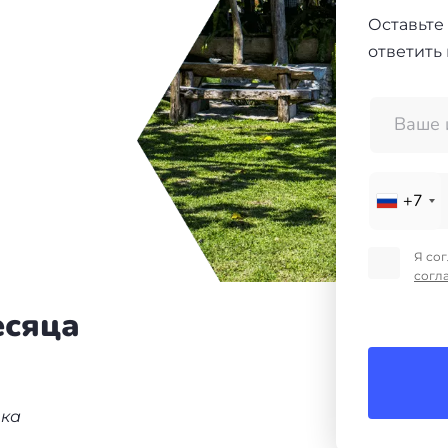
Оставьте
ответить
+7
Я со
согл
есяца
нка