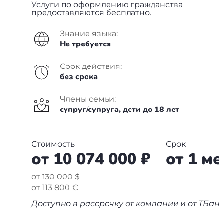
Болгария
Франция
Пишем в СМИ
Услуги по оформлению гражданства
предоставляются бесплатно.
Венгрия
Испания
Отзывы
Знание языка:
Не требуется
Германия
Сербия
+7(499)938-68-05
Срок действия:
Америка
Венгрия
без срока
Аргентина
Whatsapp
Telegram
Турция
Члены семьи:
супруг/супруга, дети до 18 лет
Другие страны
Люксембург
Вануату
Черногория
Стоимость
Срок
от 10 074 000 ₽
от 1 м
Израиль
Финляндия
от 130 000 $
Гренада
от 113 800 €
Нидерланды
Доступно в рассрочку от компании и от ТБа
Германия