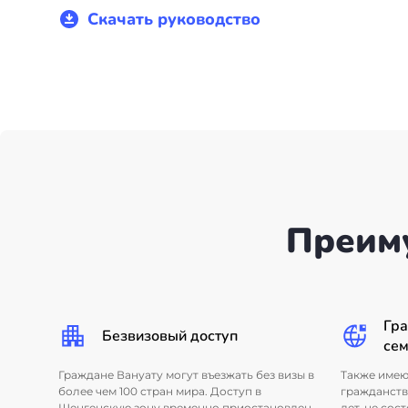
+7(499)938-68-05
Скачать руководство
Дания
Whatsapp
Telegram
Словакия
Америка
Аргентина
Канада
Преим
США
Парагвай
Гра
Безвизовый доступ
Другие страны
се
Граждане Вануату могут въезжать без визы в
Также имею
ОАЭ
более чем 100 стран мира. Доступ в
гражданства
Шенгенскую зону временно приостановлен,
лет, не сос