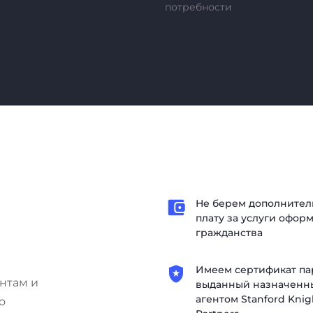
потребности
Не берем дополните
плату за услуги офор
гражданства
Имеем сертификат па
нтам и
выданный назначенн
агентом Stanford Knig
о