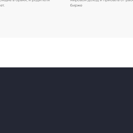
ет.
бирже