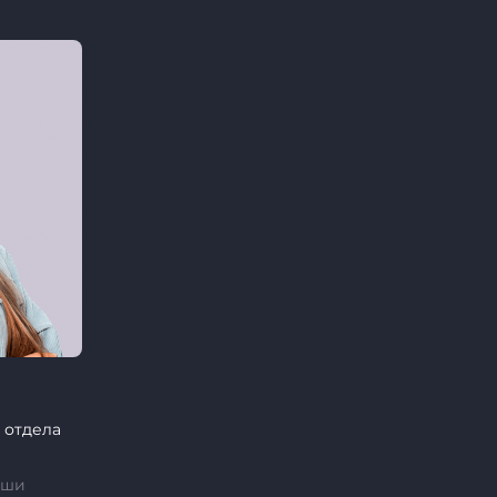
 отдела
аши