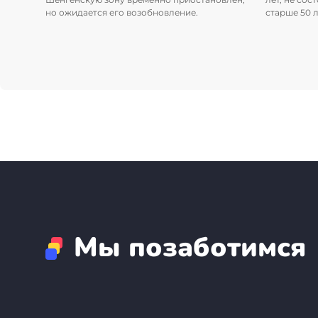
Бали
но ожидается его возобновление.
старше 50 л
Таиланд
+7(499)938-68-05
Whatsapp
Telegram
Мы позаботимся