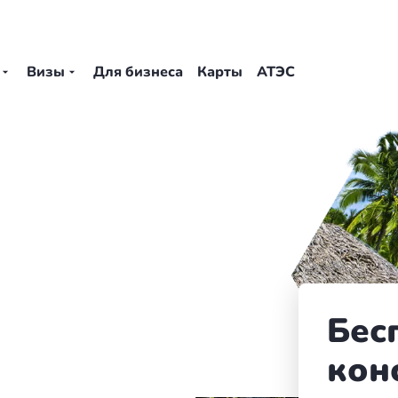
Визы
Для бизнеса
Карты
АТЭС
Бес
е
кон
.