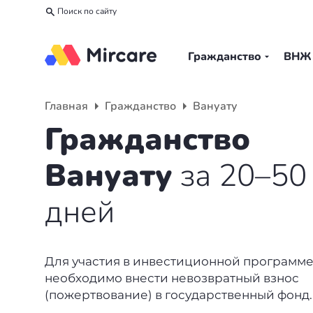
Поиск по сайту
Гражданство
ВНЖ
Назад
Назад
Назад
Главная
Гражданство
Вануату
Гражданство
ВНЖ
О компании
Гражданство
Европа
Европа
Подбор программы
Вануату
за 20–50
Мальта
Италия
Партнерская программа
дней
Испания
Великобритания
Вакансии
Турция
Португалия
О нас
Для участия в инвестиционной программ
необходимо внести невозвратный взнос
Румыния
Словения
Вебинары
(пожертвование) в государственный фонд