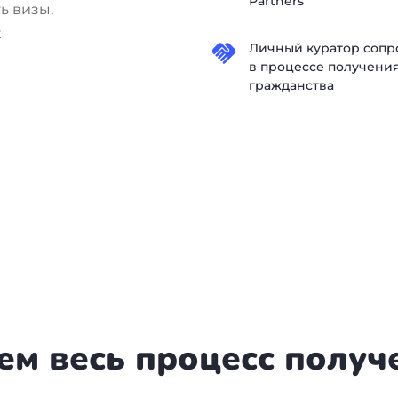
Partners
ь визы,
х
Личный куратор сопр
в процессе получени
гражданства
ем весь процесс получ