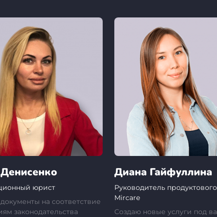
 Денисенко
Диана Гайфуллина
ционный юрист
Руководитель продуктового
Mircare
документы на соответствие
иям законодательства
Создаю новые услуги под в