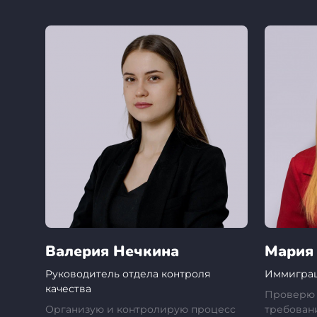
Валерия Нечкина
Мария
Руководитель отдела контроля
Иммигра
качества
Проверю 
Организую и контролирую процесс
требован