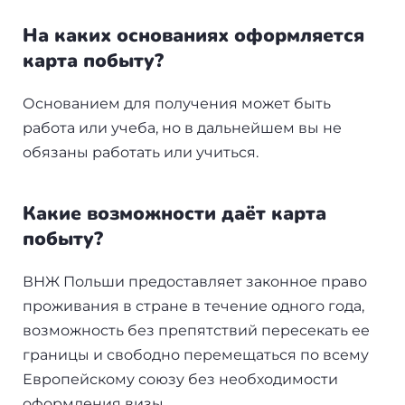
+7(499)938-68-05
На каких основаниях оформляется
Дания
карта побыту?
Whatsapp
Telegram
Словакия
Основанием для получения может быть
Америка
работа или учеба, но в дальнейшем вы не
обязаны работать или учиться.
Аргентина
Канада
Какие возможности даёт карта
побыту?
США
ВНЖ Польши предоставляет законное право
Парагвай
проживания в стране в течение одного года,
возможность без препятствий пересекать ее
Другие страны
границы и свободно перемещаться по всему
ОАЭ
Европейскому союзу без необходимости
оформления визы.