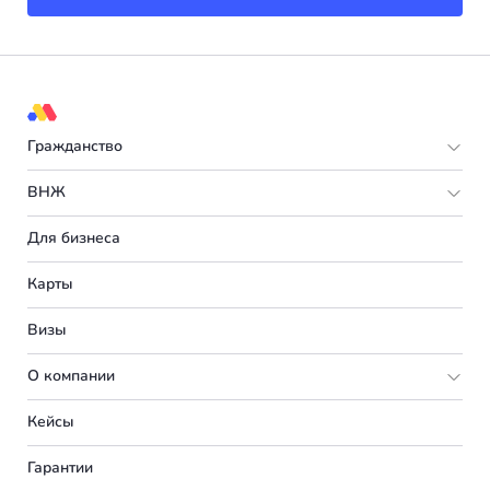
Гражданство
Европа
ВНЖ
Мальта
Европа
Для бизнеса
Испания
Италия
Карты
Турция
Великобритания
Визы
Румыния
Португалия
О компании
Болгария
Словения
Подбор программы
Кейсы
Венгрия
Франция
Партнерская программа
Вакансии
Гарантии
Германия
Испания