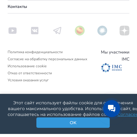
О нас
Контакты
Америка
Сербия
Вебинары
Аргентина
Пишем в СМИ
Венгрия
Новости
Другие страны
Турция
Блог
Вануату
Отзывы
Люксембург
Израиль
Мы участники
Политика конфиденциальности
Черногория
IMC
Согласие на обработку персональных данных
Гренада
Использование cookie
Финляндия
Отказ от ответственности
Условия оказания услуг
Нидерланды
Германия
Юридическое название компании: ООО «МИРКЕР»
Этот сайт использует файлы cookie для обеспечения
Телефон: +7(499)938-68-05
Дания
вашего максимального удобства. Используя наш сайт, в
Адрес: Россия, Угличская 12, Москва, Московская область,
соглашаетесь на использование файлов cookie.
Согласе
127572
Словакия
OK
Москва, Московская область 127572
Америка
Россия
ИНН: 3500014744