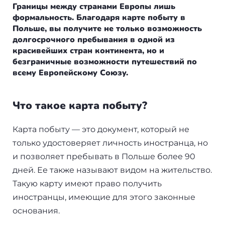
Болгария
Франция
Пишем в СМИ
Границы между странами Европы лишь
формальность. Благодаря карте побыту в
Венгрия
Испания
Отзывы
Польше, вы получите не только возможность
долгосрочного пребывания в одной из
красивейших стран континента, но и
Германия
Сербия
безграничные возможности путешествий по
+7(499)938-68-05
всему Европейскому Союзу.
Америка
Венгрия
Аргентина
Whatsapp
Telegram
Турция
Что такое карта побыту?
Другие страны
Люксембург
Карта побыту — это документ, который не
только удостоверяет личность иностранца, но
Вануату
Черногория
и позволяет пребывать в Польше более 90
Израиль
дней. Ее также называют видом на жительство.
Финляндия
Такую карту имеют право получить
Гренада
Нидерланды
иностранцы, имеющие для этого законные
основания.
Германия