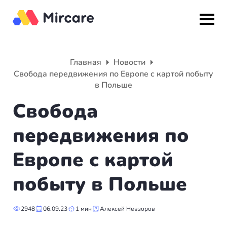
Назад
Назад
Назад
Главная
Новости
Свобода передвижения по Европе с картой побыту
Гражданство
ВНЖ
О компании
в Польше
Свобода
Европа
Европа
Подбор программы
передвижения по
Мальта
Италия
Партнерская программа
Европе с картой
Испания
Великобритания
Вакансии
побыту в Польше
Турция
Португалия
О нас
Румыния
Словения
Вебинары
2948
06.09.23
1 мин
Алексей Невзоров