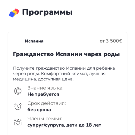
+7(499)938-68-05
Программы
Дания
Whatsapp
Telegram
Словакия
Америка
от 3 500€
Испания
Гражданство Испании через роды
Аргентина
Канада
Получите гражданство Испании для ребенка
через роды. Комфортный климат, лучшая
медицина, доступная цена.
США
Знание языка:
Не требуется
Парагвай
Срок действия:
без срока
Другие страны
Члены семьи:
супруг/супруга, дети до 18 лет
ОАЭ