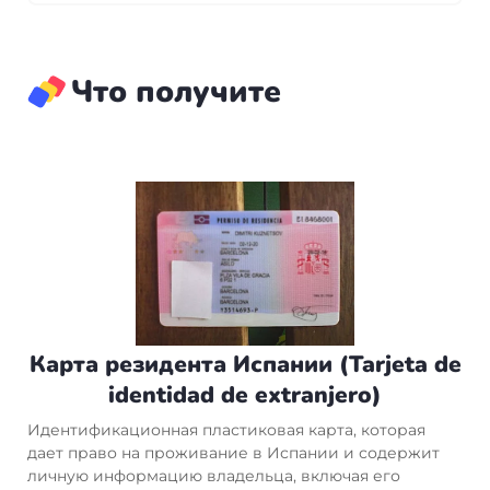
органы.Процесс и требования отличаются в
Мы предоставим вам четкие и подробные
зависимости от выбранного типа ВНЖ.
инструкции по взаимодействию с
официальными органами и будем
Что получите
сопровождать на каждом этапе оформления
документов.
Карта резидента Испании (Tarjeta de
identidad de extranjero)
Идентификационная пластиковая карта, которая
дает право на проживание в Испании и содержит
личную информацию владельца, включая его