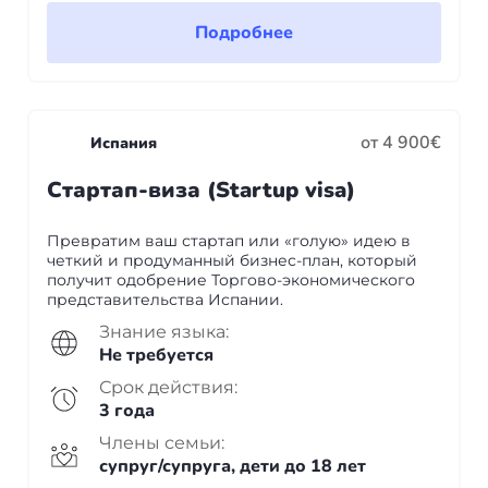
Бали
Подробнее
Таиланд
от 4 900€
Испания
+7(499)938-68-05
Стартап-виза (Startup visa)
Whatsapp
Telegram
Превратим ваш стартап или «голую» идею в
четкий и продуманный бизнес-план, который
получит одобрение Торгово-экономического
представительства Испании.
Знание языка:
Не требуется
Срок действия:
3 года
Члены семьи:
супруг/супруга, дети до 18 лет