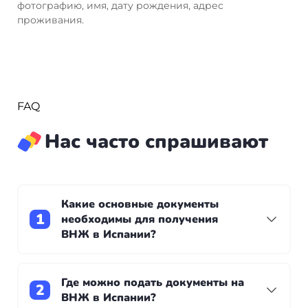
фотографию, имя, дату рождения, адрес
проживания.
FAQ
Нас часто спрашивают
Какие основные документы
необходимы для получения
ВНЖ в Испании?
Хотя список документов зависит от типа ВНЖ,
обычно требуются: - Оформленный полис
Где можно подать документы на
медицинской страховки на один год. - Справка
ВНЖ в Испании?