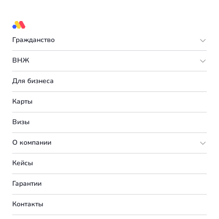
Гражданство
Европа
ВНЖ
Мальта
Европа
Для бизнеса
Испания
Италия
Карты
Турция
Великобритания
Визы
Румыния
Португалия
О компании
Болгария
Словения
Подбор программы
Кейсы
Венгрия
Франция
Партнерская программа
Вакансии
Гарантии
Германия
Испания
О нас
Контакты
Америка
Сербия
Вебинары