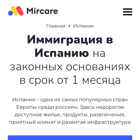
Главная
Испания
Назад
Назад
Назад
Иммиграция в
Испанию
на
Гражданство
ВНЖ
О компании
законных основаниях
Европа
Европа
Подбор программы
в срок от 1 месяца
Мальта
Италия
Партнерская программа
Испания
Великобритания
Вакансии
Испания – одна из самых популярных стран
Европы среди россиян. Здесь недорогое
Турция
Португалия
О нас
доступное жилье, продукты, развлечения,
приятный климат и развитая инфраструктура.
Румыния
Словения
Вебинары