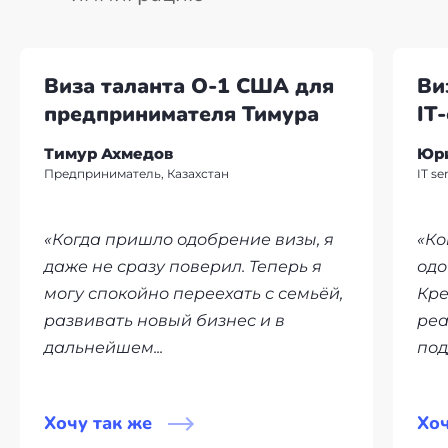
облегчает жизнь русскоязычным иммигрантам.
Но знание языка определенно принесет свои
преимущества. Общение с испанцами даже на
Виза таланта О-1 США для
Ви
базовом испанском упрощает
предпринимателя Тимура
IT
взаимопонимание. Они ценят попытки
говорить на их родном языке, даже с ошибками,
Тимур Ахмедов
Юр
и проявляют больше дружелюбия и
Предприниматель, Казахстан
IT s
лояльности, чем к тем, кто не старается
общаться на испанском.
«Когда пришло одобрение визы, я
«Ко
даже не сразу поверил. Теперь я
одо
могу спокойно переехать с семьёй,
Кре
развивать новый бизнес и в
реа
дальнейшем...
под
Хочу так же
Хоч