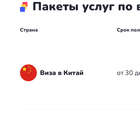
Пакеты услуг по 
+7(499)938-68-05
Дания
Whatsapp
Telegram
Словакия
Страна
Срок по
Америка
Аргентина
Канада
Виза в Китай
от 30 д
США
Парагвай
Другие страны
ОАЭ