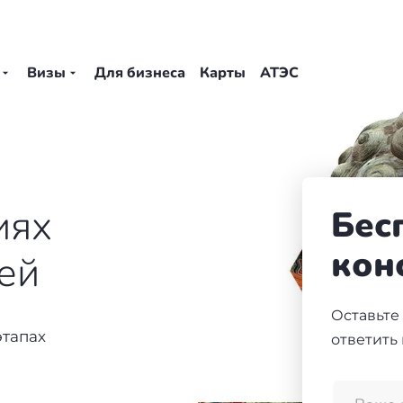
Визы
Для бизнеса
Карты
АТЭС
иях
Бес
кон
ней
Оставьте
этапах
ответить