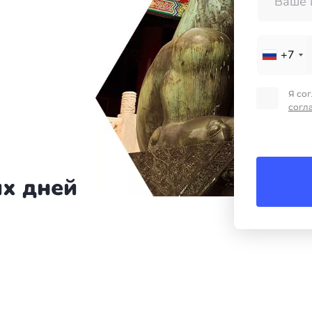
+7
Я со
согл
их дней