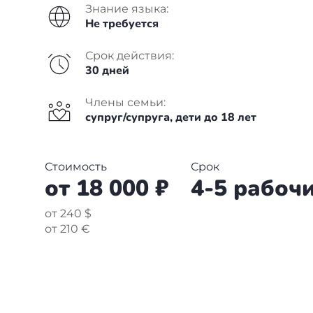
Болгария
Франция
Пишем в СМИ
Знание языка:
Не требуется
Венгрия
Испания
Отзывы
Срок действия:
Германия
Сербия
30 дней
+7(499)938-68-05
Члены семьи:
Америка
Венгрия
супруг/супруга, дети до 18 лет
Аргентина
Whatsapp
Telegram
Турция
Стоимость
Срок
Другие страны
Люксембург
от 18 000 ₽
4-5 рабоч
Вануату
Черногория
от 240 $
от 210 €
Израиль
Финляндия
Гренада
Нидерланды
Германия