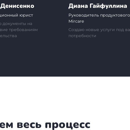
 Денисенко
Диана Гайфуллина
ционный юрист
Руководитель продуктового
Mircare
 документы на
твие требованиям
Создаю новые услуги под в
тельства
потребности
ем весь процесс