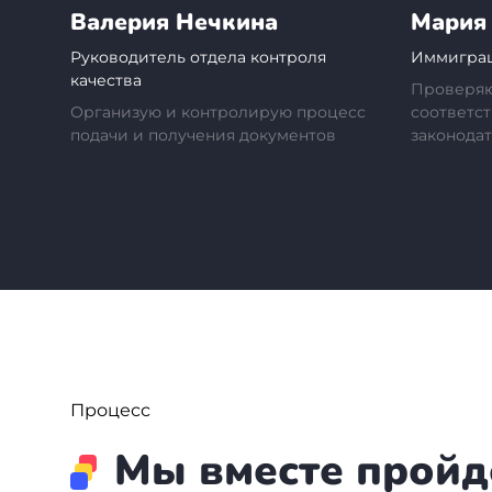
Валерия Нечкина
Мария
Руководитель отдела контроля
Иммигра
качества
Проверяю
Организую и контролирую процесс
соответс
подачи и получения документов
законода
Процесс
Мы вместе пройд