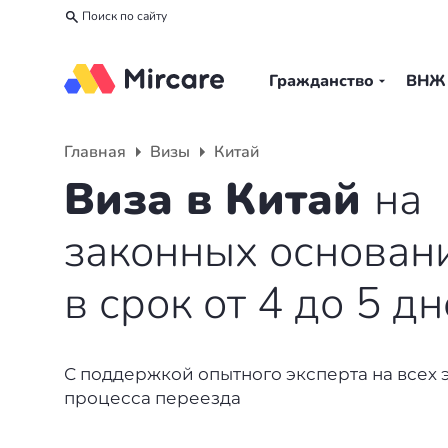
Поиск по сайту
Гражданство
ВНЖ
Назад
Назад
Назад
Главная
Визы
Китай
Гражданство
ВНЖ
О компании
Виза в Китай
на
Европа
Европа
Подбор программы
законных основан
Мальта
Италия
Партнерская программа
в срок от 4 до 5 д
Испания
Великобритания
Вакансии
Турция
Португалия
О нас
С поддержкой опытного эксперта на всех 
процесса переезда
Румыния
Словения
Вебинары