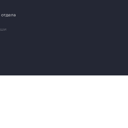
 отдела
аши