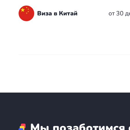
Бали
Виза в Китай
от 30 д
Таиланд
+7(499)938-68-05
Whatsapp
Telegram
Мы позаботимся 