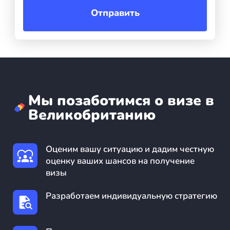
Бали
Отправить
Таиланд
+7(499)938-68-05
Мы позаботимся о визе в
Whatsapp
Telegram
Великобританию
Оценим вашу ситуацию и дадим честную
оценку ваших шансов на получение
визы
Разработаем индивидуальную стратегию