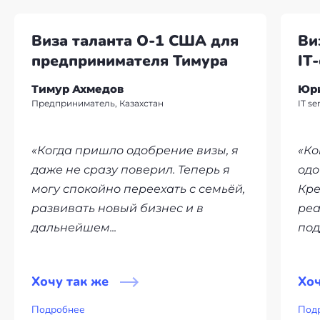
Виза таланта О-1 США для
Ви
предпринимателя Тимура
IT
Тимур Ахмедов
Юр
Предприниматель, Казахстан
IT s
«Когда пришло одобрение визы, я
«Ко
даже не сразу поверил. Теперь я
одо
могу спокойно переехать с семьёй,
Кре
развивать новый бизнес и в
реа
дальнейшем...
под
Хочу так же
Хоч
Подробнее
Под