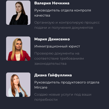
Валерия Нечкина
Руководитель отдела контроля
качества
Организую и контролирую процесс
подачи и получения документов
Мария Денисенко
Иммиграционный юрист
Проверяю документы на
соответствие требованиям
законодательства
Диана Гайфуллина
Руководитель продуктового отдела
Mircare
Создаю новые услуги под ваши
потребности