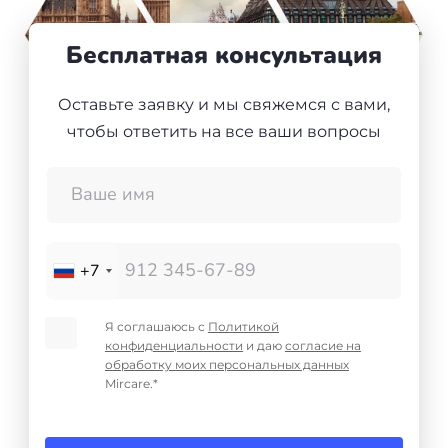
+7(499)938-68-05
Дания
Бесплатная консультация
Whatsapp
Telegram
Словакия
Оставьте заявку и мы свяжемся с вами,
чтобы ответить на все ваши вопросы
Америка
Аргентина
Канада
+7
США
Парагвай
Я соглашаюсь с
Политикой
конфиденциальности
и даю
согласие на
обработку моих персональных данных
Другие страны
Mircare.*
ОАЭ