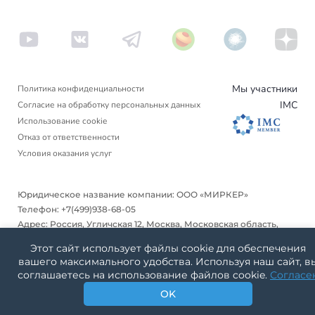
Аргентина
Пишем в СМИ
Венгрия
Новости
Другие страны
Турция
Блог
Вануату
Отзывы
Люксембург
Израиль
Мы участники
Политика конфиденциальности
Черногория
IMC
Согласие на обработку персональных данных
Гренада
Использование cookie
Финляндия
Отказ от ответственности
Условия оказания услуг
Нидерланды
Германия
Юридическое название компании: ООО «МИРКЕР»
Телефон: +7(499)938-68-05
Дания
Адрес: Россия, Угличская 12, Москва, Московская область,
127572
Словакия
Этот сайт использует файлы cookie для обеспечения
Москва, Московская область 127572
вашего максимального удобства. Используя наш сайт, в
Америка
Россия
соглашаетесь на использование файлов cookie.
Согласе
ИНН: 3500014744
Аргентина
OK
Copyright © 2026
Mircare, зарегистрированный товарный знак №923905