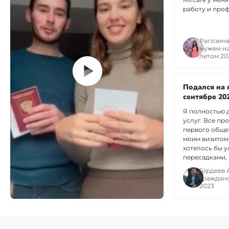
работу и про
Рагозина
мужем н
летом 20
Подался на 
сентябре 20
Я полностью 
услуг. Все пр
первого общен
моим визитом.
хотелось бы у
пересадками, 
не можете пов
Гордеев 
аргументиров
гражданс
многочисленн
2023
вашу команду
качественную 