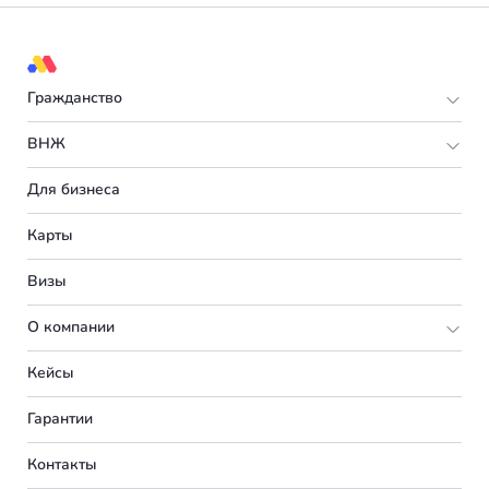
Гражданство
Европа
ВНЖ
Мальта
Европа
Для бизнеса
Испания
Италия
Карты
Турция
Великобритания
Визы
Румыния
Португалия
О компании
Болгария
Словения
Подбор программы
Кейсы
Венгрия
Франция
Партнерская программа
Вакансии
Гарантии
Германия
Испания
О нас
Контакты
Америка
Сербия
Вебинары