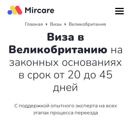
Главная
Визы
Великобритания
Назад
Назад
Назад
Виза в
Великобританию
на
Гражданство
ВНЖ
О компании
законных основаниях
Европа
Европа
Подбор программы
в срок от 20 до 45
Мальта
Италия
Партнерская программа
дней
Испания
Великобритания
Вакансии
Турция
Португалия
О нас
С поддержкой опытного эксперта на всех
этапах процесса переезда
Румыния
Словения
Вебинары