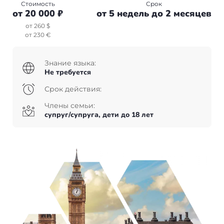
Болгария
Франция
Пишем в СМИ
Стоимость
Срок
от 20 000 ₽
от 5 недель до 2 месяцев
Венгрия
Испания
Отзывы
от 260 $
от 230 €
Германия
Сербия
Знание языка:
+7(499)938-68-05
Не требуется
Америка
Венгрия
Срок действия:
Аргентина
Whatsapp
Telegram
Турция
Члены семьи:
супруг/супруга, дети до 18 лет
Другие страны
Люксембург
Вануату
Черногория
Израиль
Финляндия
Гренада
Нидерланды
Германия