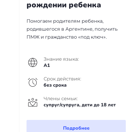
рождении ребенка
Бали
Таиланд
Помогаем родителям ребенка,
родившегося в Аргентине, получить
ПМЖ и гражданство «под ключ».
+7(499)938-68-05
Знание языка:
Whatsapp
Telegram
A1
Срок действия:
без срока
Члены семьи:
супруг/супруга, дети до 18 лет
Подробнее