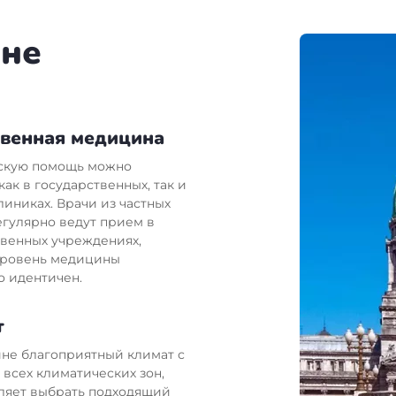
ине
твенная медицина
скую помощь можно
как в государственных, так и
линиках. Врачи из частных
егулярно ведут прием в
твенных учреждениях,
уровень медицины
о идентичен.
т
ине благоприятный климат с
всех климатических зон,
оляет выбрать подходящий