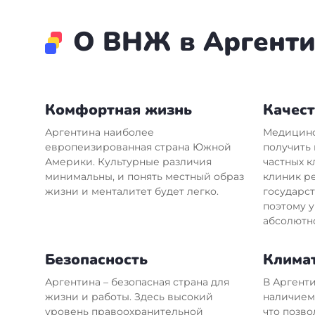
О ВНЖ в Аргент
Комфортная жизнь
Качес
Аргентина наиболее
Медицин
европеизированная страна Южной
получить 
Америки. Культурные различия
частных к
минимальны, и понять местный образ
клиник р
жизни и менталитет будет легко.
государс
поэтому 
абсолютн
Безопасность
Клима
Аргентина – безопасная страна для
В Аргент
жизни и работы. Здесь высокий
наличием 
уровень правоохранительной
что позв