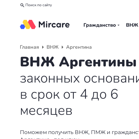
Поиск по сайту
Гражданство
ВНЖ
Назад
Назад
Назад
Главная
ВНЖ
Аргентина
Гражданство
ВНЖ
О компании
ВНЖ Аргентины
Европа
Европа
Подбор программы
законных основан
Мальта
Италия
Партнерская программа
в срок от 4 до 6
Испания
Великобритания
Вакансии
месяцев
Турция
Португалия
О нас
Румыния
Словения
Вебинары
Поможем получить ВНЖ, ПМЖ и гражданст