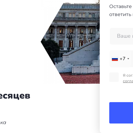
Оставьте
ответить
+7
Я со
согл
месяцев
нка