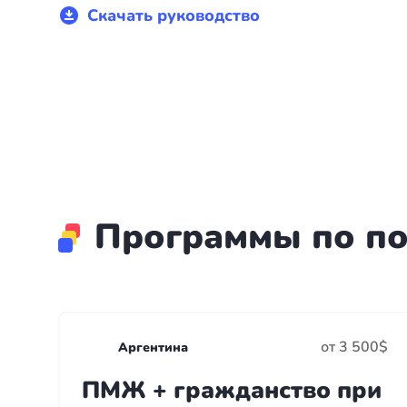
+7(499)938-68-05
Скачать руководство
Дания
Whatsapp
Telegram
Словакия
Америка
Аргентина
Канада
Программы по п
США
Парагвай
Другие страны
от 3 500$
Аргентина
ОАЭ
ПМЖ + гражданство при