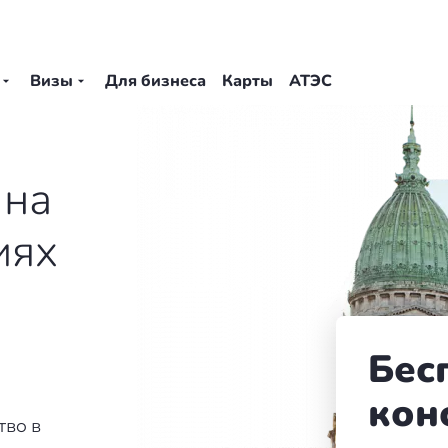
Визы
Для бизнеса
Карты
АТЭС
на
иях
Бес
кон
во в