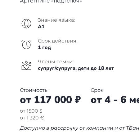
Аргентине «под ключ»
Болгария
Франция
Пишем в СМИ
Венгрия
Испания
Отзывы
Знание языка:
A1
Германия
Сербия
Срок действия:
+7(499)938-68-05
Америка
Венгрия
1 год
Аргентина
Whatsapp
Telegram
Турция
Члены семьи:
супруг/супруга, дети до 18 лет
Другие страны
Люксембург
Вануату
Стоимость
Срок
Черногория
от 117 000 ₽
от 4 - 6 
Израиль
Финляндия
от 1500 $
от 1 320 €
Гренада
Нидерланды
Доступно в рассрочку от компании и от ТБа
Германия