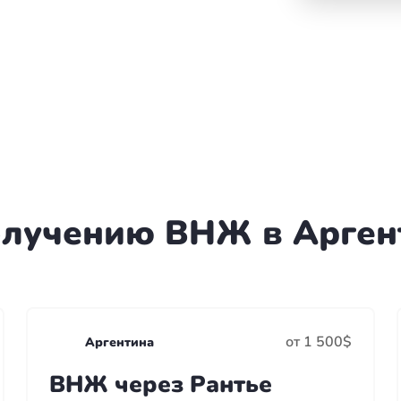
олучению ВНЖ в Арген
от 1 500$
Аргентина
ВНЖ через Рантье