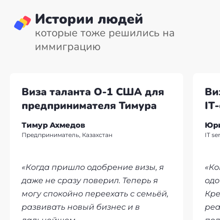
Истории людей
которые тоже решились на
иммиграцию
Виза таланта О-1 США для
Ви
предпринимателя Тимура
IT
Тимур Ахмедов
Юр
Предприниматель, Казахстан
IT s
«Когда пришло одобрение визы, я
«Ко
даже не сразу поверил. Теперь я
одо
могу спокойно переехать с семьёй,
Кре
развивать новый бизнес и в
реа