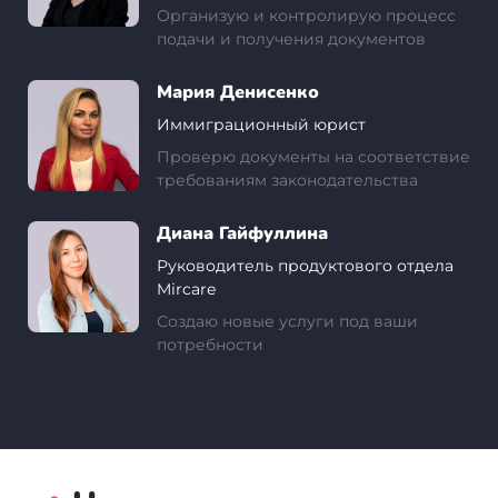
Организую и контролирую процесс
подачи и получения документов
Мария Денисенко
Иммиграционный юрист
Проверю документы на соответствие
требованиям законодательства
Диана Гайфуллина
Руководитель продуктового отдела
Mircare
Создаю новые услуги под ваши
потребности