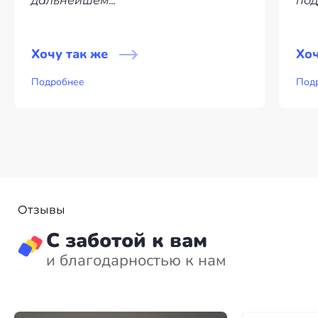
дальнейшем...
под
Хочу так же
Хоч
Подробнее
Под
Отзывы
С заботой к вам
и благодарностью к нам