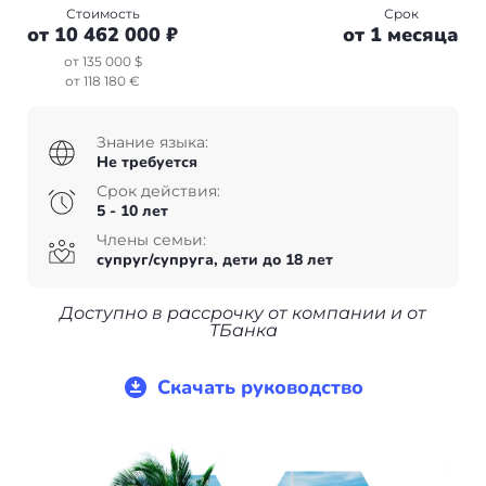
Болгария
Франция
Пишем в СМИ
Стоимость
Срок
от 10 462 000 ₽
от 1 месяца
Венгрия
Испания
Отзывы
от 135 000 $
от 118 180 €
Германия
Сербия
Знание языка:
+7(499)938-68-05
Америка
Венгрия
Не требуется
Срок действия:
Аргентина
Whatsapp
Telegram
5 - 10 лет
Турция
Члены семьи:
супруг/супруга, дети до 18 лет
Другие страны
Люксембург
Вануату
Доступно в рассрочку от компании и от
Черногория
ТБанка
Израиль
Финляндия
Скачать руководство
Гренада
Нидерланды
Германия