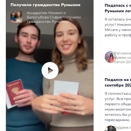
Получили гражданство Румынии
Подалась с 
Румынии ле
Кондратюк Михаил и
Белогубова София получили
Я осталась оч
гражданство Румынии
услуг! Никаки
Mircare у меня
работу и про
Рагозина
мужем н
летом 20
Подался на 
сентябре 20
Я полностью 
услуг. Все пр
первого общен
моим визитом.
хотелось бы у
пересадками, 
не можете пов
Гордеев 
аргументиров