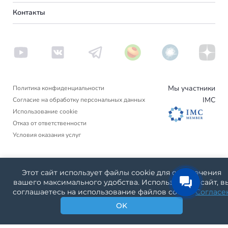
О нас
Контакты
Америка
Сербия
Вебинары
Аргентина
Пишем в СМИ
Венгрия
Новости
Другие страны
Турция
Блог
Вануату
Отзывы
Люксембург
Израиль
Мы участники
Политика конфиденциальности
Черногория
IMC
Согласие на обработку персональных данных
Гренада
Использование cookie
Финляндия
Отказ от ответственности
Условия оказания услуг
Нидерланды
Германия
Юридическое название компании: ООО «МИРКЕР»
Этот сайт использует файлы cookie для обеспечения
Телефон: +7(499)938-68-05
Дания
вашего максимального удобства. Используя наш сайт, в
Адрес: Россия, Угличская 12, Москва, Московская область,
соглашаетесь на использование файлов cookie.
Согласе
127572
Словакия
OK
Москва, Московская область 127572
Америка
Россия