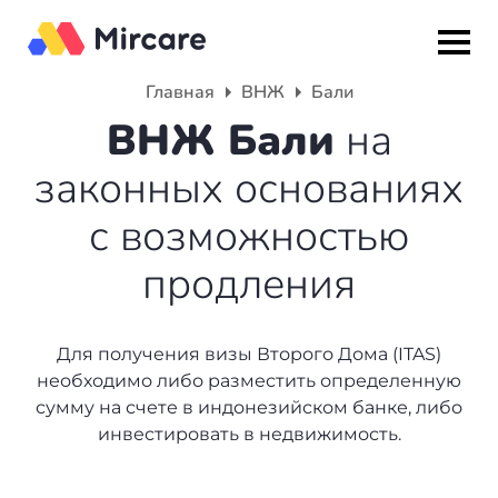
Главная
ВНЖ
Бали
Назад
Назад
Назад
ВНЖ Бали
на
законных основаниях
Гражданство
ВНЖ
О компании
с возможностью
Европа
Европа
Подбор программы
продления
Мальта
Италия
Партнерская программа
Испания
Великобритания
Вакансии
Для получения визы Второго Дома (ITAS)
необходимо либо разместить определенную
Турция
Португалия
О нас
сумму на счете в индонезийском банке, либо
инвестировать в недвижимость.
Румыния
Словения
Вебинары