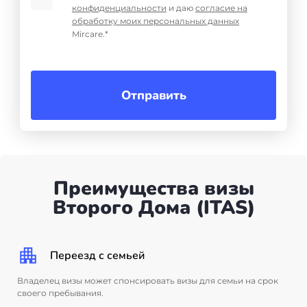
конфиденциальности
и даю
согласие на
Бали
обработку моих персональных данных
Mircare.*
Таиланд
Отправить
+7(499)938-68-05
Whatsapp
Telegram
Преимущества визы
Второго Дома (ITAS)
Переезд с семьей
Владелец визы может спонсировать визы для семьи на срок
своего пребывания.