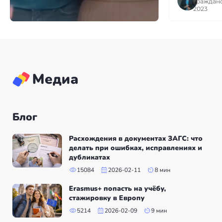
гражданс
многочисленн
2023
вашу команду
качественную 
Медиа
Блог
Расхождения в документах ЗАГС: что
делать при ошибках, исправлениях и
дубликатах
15084
2026-02-11
8 мин
Erasmus+ попасть на учёбу,
стажировку в Европу
5214
2026-02-09
9 мин