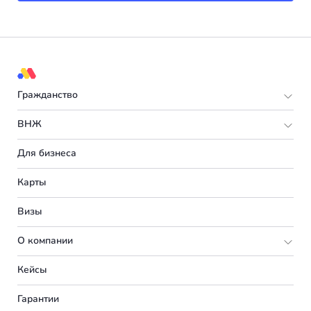
Гражданство
Европа
ВНЖ
Мальта
Европа
Для бизнеса
Испания
Италия
Карты
Турция
Великобритания
Визы
Румыния
Португалия
О компании
Болгария
Словения
Подбор программы
Кейсы
Венгрия
Франция
Партнерская программа
Вакансии
Гарантии
Германия
Испания