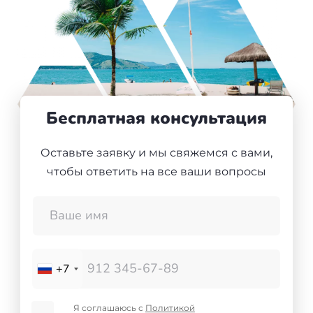
+7(499)938-68-05
Дания
Whatsapp
Telegram
Словакия
Америка
Бесплатная консультация
Аргентина
Оставьте заявку и мы свяжемся с вами,
Канада
чтобы ответить на все ваши вопросы
США
Парагвай
Другие страны
+7
ОАЭ
Я соглашаюсь с
Политикой