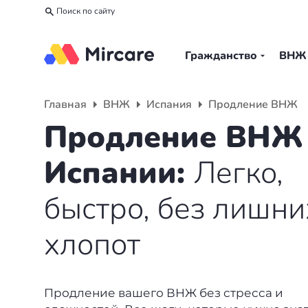
Поиск по сайту
Гражданство
ВНЖ
Назад
Назад
Назад
Главная
ВНЖ
Испания
Продление ВНЖ
Гражданство
ВНЖ
О компании
Продление ВНЖ
Европа
Европа
Подбор программы
Испании:
Легко,
Мальта
Италия
Партнерская программа
быстро, без лишни
Испания
Великобритания
Вакансии
хлопот
Турция
Португалия
О нас
Румыния
Словения
Вебинары
Продление вашего ВНЖ без стресса и