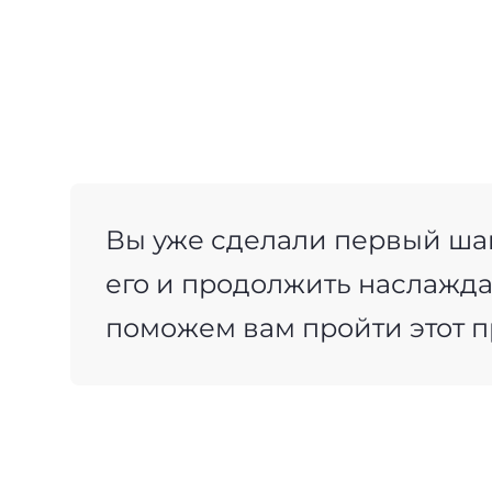
+7(499)938-68-05
Дания
Whatsapp
Telegram
Словакия
Америка
Аргентина
Вы уже сделали первый шаг
Канада
его и продолжить наслажда
США
поможем вам пройти этот п
Парагвай
Другие страны
ОАЭ