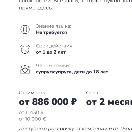
сложностей. Все шаги, которые нужно знат
Болгария
Франция
Пишем в СМИ
прямо здесь.
Венгрия
Испания
Отзывы
Знание языка:
Германия
Сербия
Не требуется
+7(499)938-68-05
Америка
Венгрия
Срок действия:
от 1 до 2 лет
Аргентина
Whatsapp
Telegram
Турция
Члены семьи:
Другие страны
супруг/супруга, дети до 18 лет
Люксембург
Вануату
Черногория
Стоимость
Срок
от 886 000 ₽
от 2 меся
Израиль
Финляндия
от 11 430 $
Гренада
Нидерланды
от 10 000 €
Германия
Доступно в рассрочку от компании и от ТБа