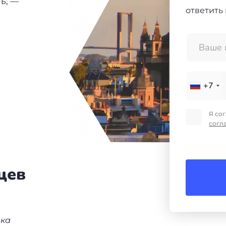
ь, —
ответить
+7
Я со
согл
цев
нка