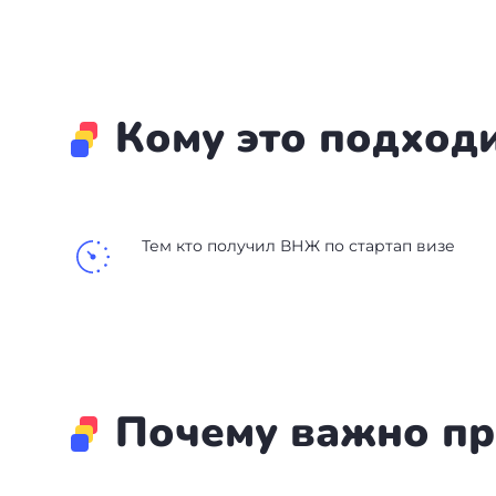
Бали
Таиланд
Кому это подход
+7(499)938-68-05
Whatsapp
Telegram
Тем кто получил ВНЖ по стартап визе
Почему важно п