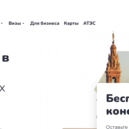
Визы
Для бизнеса
Карты
АТЭС
 в
х
Бес
кон
Оставьте