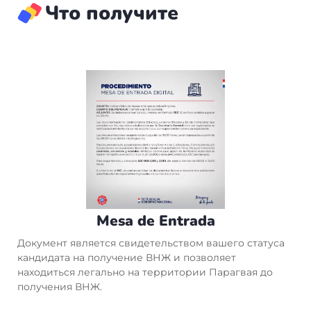
Что получите
миграционную службу. Процесс займет около
получения Cédula (внутренний ID). Примерно
часа, после чего вы станете кандидатом на
через 1-1,5 месяца вы получите Cédula и станете
получение ВНЖ и получите Mesa de Entrada.
полноправным жителем Парагвая. Через 2 года
вам потребуется продлить ВНЖ или подать
документы на ПМЖ.
Mesa de Entrada
Документ является свидетельством вашего статуса
кандидата на получение ВНЖ и позволяет
находиться легально на территории Парагвая до
получения ВНЖ.