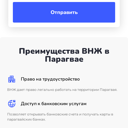
Бали
Отправить
Таиланд
+7(499)938-68-05
Преимущества ВНЖ в
Парагвае
Whatsapp
Telegram
Право на трудоустройство
ВНЖ дает право легально работать на территории Парагвая.
Доступ к банковским услугам
Позволяет открывать банковские счета и получать карты в
парагвайских банках.