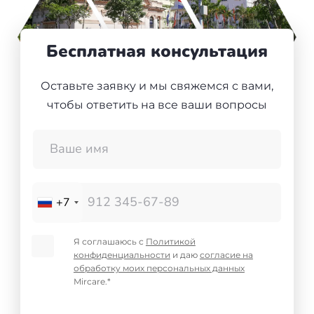
+7(499)938-68-05
Дания
Бесплатная консультация
Whatsapp
Telegram
Словакия
Оставьте заявку и мы свяжемся с вами,
Америка
чтобы ответить на все ваши вопросы
Аргентина
Канада
США
+7
Парагвай
Я соглашаюсь с
Политикой
конфиденциальности
и даю
согласие на
Другие страны
обработку моих персональных данных
Mircare.*
ОАЭ