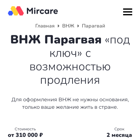
Главная
ВНЖ
Парагвай
Назад
Назад
Назад
ВНЖ Парагвая
«под
ключ» с
Гражданство
ВНЖ
О компании
возможностью
Европа
Европа
Подбор программы
продления
Мальта
Италия
Партнерская программа
Испания
Великобритания
Вакансии
Для оформления ВНЖ не нужны основания,
только ваше желание жить в стране.
Турция
Португалия
О нас
Румыния
Словения
Вебинары
Стоимость
Срок
от 310 000 ₽
2 месяца