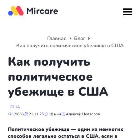
Назад
Назад
Назад
Главная
Блог
Как получить политическое убежище в США
Гражданство
ВНЖ
О компании
Как получить
Европа
Европа
Подбор программы
политическое
Мальта
Италия
Партнерская программа
убежище в США
Испания
Великобритания
Вакансии
США
Турция
Португалия
О нас
19866
21.11.25
18 мин
Алексей Невзоров
Румыния
Словения
Вебинары
Политическое убежище — один из немногих
способов легально остаться в США, если в