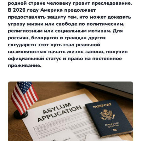
Болгария
Франция
Пишем в СМИ
родной стране человеку грозит преследование.
В 2026 году Америка продолжает
Венгрия
Испания
предоставлять защиту тем, кто может доказать
Отзывы
угрозу жизни или свободе по политическим,
религиозным или социальным мотивам. Для
Германия
Сербия
россиян, белорусов и граждан других
+7(499)938-68-05
государств этот путь стал реальной
Америка
Венгрия
возможностью начать жизнь заново, получив
официальный статус и право на постоянное
Аргентина
Whatsapp
Telegram
Турция
проживание.
Другие страны
Люксембург
Вануату
Черногория
Израиль
Финляндия
Гренада
Нидерланды
Германия