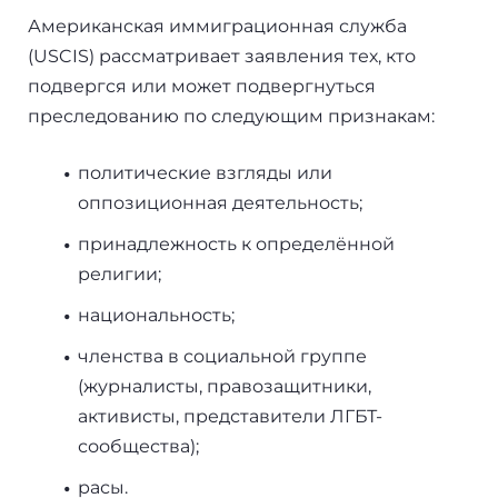
Бали
Американская иммиграционная служба
(USCIS) рассматривает заявления тех, кто
Таиланд
подвергся или может подвергнуться
преследованию по следующим признакам:
+7(499)938-68-05
политические взгляды или
оппозиционная деятельность;
Whatsapp
Telegram
принадлежность к определённой
религии;
национальность;
членства в социальной группе
(журналисты, правозащитники,
активисты, представители ЛГБТ-
сообщества);
расы.