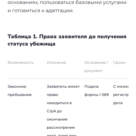
основаниях, пользоваться базовыми услугами
и готовиться к адаптации.
Таблица 1. Права заявителя до получения
статуса убежища
Возможность
Описание
Основание /
Сроки
документ
Законное
Заявитель имеет
Подача
С момента
пребывание
право
формы I-589
регистраци
находиться в
дела
США до
окончания
рассмотрения
дела, даже при