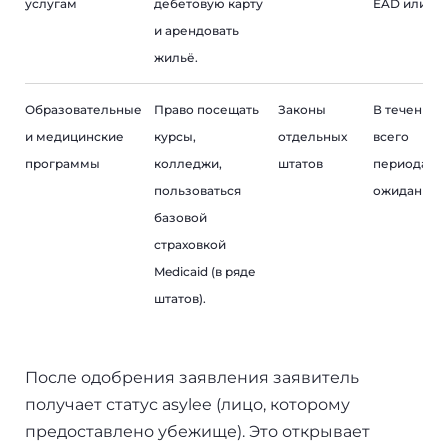
услугам
дебетовую карту
EAD или IT
и арендовать
жильё.
Образовательные
Право посещать
Законы
В течение
и медицинские
курсы,
отдельных
всего
программы
колледжи,
штатов
периода
пользоваться
ожидания
базовой
страховкой
Medicaid (в ряде
штатов).
После одобрения заявления заявитель
получает статус asylee (лицо, которому
предоставлено убежище). Это открывает