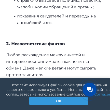
справки о вызовах в полицию, повестки,
жалобы, копии обращений в органы;
показания свидетелей и переводы на
английский язык.
2. Несоответствие фактов
Любое расхождение между анкетой и
интервью воспринимается как попытка
обмана. Даже мелкие детали могут сыграть
против заявителя.
Этот сайт использует файлы cookie для обеспечения
вашего максимального удобства. Используя наш сайт, в
3. Нарушение срока подачи
соглашаетесь на использование файлов cookie.
Согласе
OK
По закону заявление подаётся не позднее 12
месяцев после въезда. Исключения