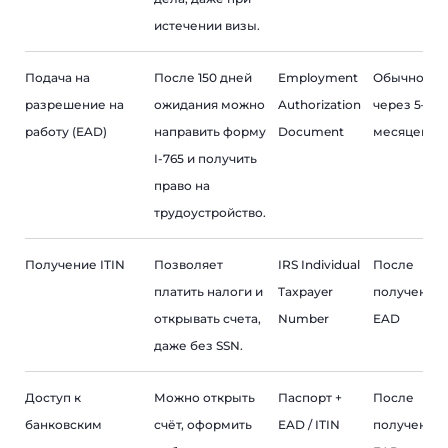
истечении визы.
Подача на
После 150 дней
Employment
Обычно
разрешение на
ожидания можно
Authorization
через 5–6
работу (EAD)
направить форму
Document
месяцев
I-765 и получить
право на
трудоустройство.
Получение ITIN
Позволяет
IRS Individual
После
платить налоги и
Taxpayer
получения
открывать счета,
Number
EAD
даже без SSN.
Доступ к
Можно открыть
Паспорт +
После
банковским
счёт, оформить
EAD / ITIN
получения