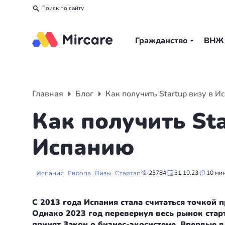
Поиск по сайту
Гражданство
ВНЖ
Назад
Назад
Назад
Гражданство
ВНЖ
О компании
Главная
Блог
Как получить Startup визу в 
Европа
Европа
Подбор программы
Как получить Sta
Мальта
Италия
Партнерская программа
Испанию
Испания
Великобритания
Вакансии
23784
31.10.23
10 ми
Испания
Европа
Визы
Стартап
Турция
Португалия
О нас
С 2013 года Испания стала считаться точкой
Румыния
Словения
Вебинары
Однако 2023 год перевернул весь рынок старт
принят Закон о бизнес-экосистеме. Впервые 