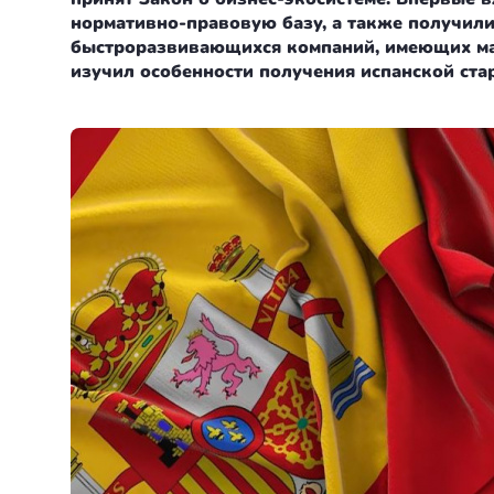
Болгария
Франция
Пишем в СМИ
нормативно-правовую базу, а также получил
быстроразвивающихся компаний, имеющих мас
Венгрия
Испания
Отзывы
изучил особенности получения испанской ста
Германия
Сербия
+7(499)938-68-05
Америка
Венгрия
Аргентина
Whatsapp
Telegram
Турция
Другие страны
Люксембург
Вануату
Черногория
Израиль
Финляндия
Гренада
Нидерланды
Германия