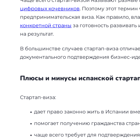
Чаще всего стартап-визой называют разны
Бали
цифровых кочевников
. Поэтому этот термин
предпринимательская виза. Как правило, вл
Таиланд
конкретной страны
за готовность развивать
на результат.
+7(499)938-68-05
В большинстве случаев стартап-виза отличает
документального подтверждения бизнес-иде
Whatsapp
Telegram
Плюсы и минусы испанской старта
Стартап-виза:
дает право законно жить в Испании вме
помогает получению гражданства стра
чаще всего требует для подтверждения