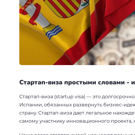
+7(499)938-68-05
Дания
Whatsapp
Telegram
Словакия
Америка
Аргентина
Канада
Стартап-виза простыми словами - и
США
Стартап-виза (startup visa) — это долгосро
Парагвай
Испании, обязанных развернуть бизнес-иде
Другие страны
страну. Стартап-виза дает легальное нахожден
самому участнику инновационного проекта, н
ОАЭ