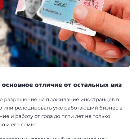
 основное отличие от остальных виз
чное разрешение на проживание иностранцев в
ю или релоцировать уже работающий бизнес в
ие и работу от года до пяти лет не только
о и его семье.