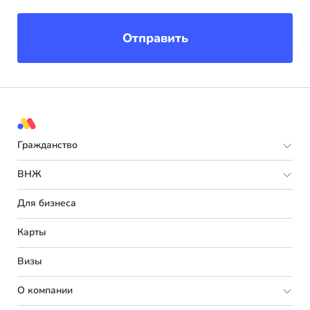
Отправить
Гражданство
Европа
ВНЖ
Мальта
Европа
Для бизнеса
Испания
Италия
Карты
Турция
Великобритания
Визы
Румыния
Португалия
О компании
Болгария
Словения
Подбор программы