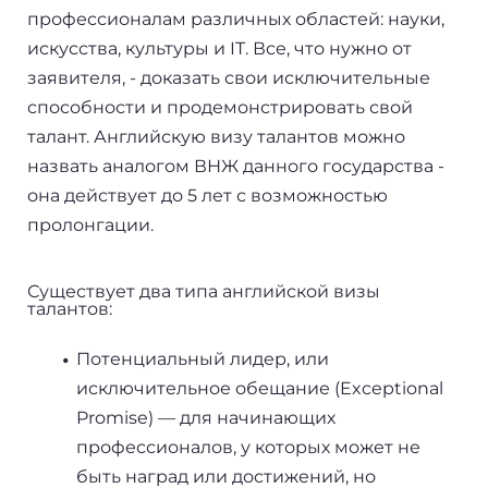
+7(499)938-68-05
профессионалам различных областей: науки,
Дания
искусства, культуры и IT. Все, что нужно от
заявителя, - доказать свои исключительные
Whatsapp
Telegram
Словакия
способности и продемонстрировать свой
талант. Английскую визу талантов можно
Америка
назвать аналогом ВНЖ данного государства -
Аргентина
она действует до 5 лет с возможностью
пролонгации.
Канада
Существует два типа английской визы
США
талантов:
Парагвай
Потенциальный лидер, или
исключительное обещание (Exceptional
Другие страны
Promise) — для начинающих
профессионалов, у которых может не
ОАЭ
быть наград или достижений, но