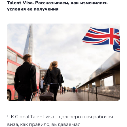
Болгария
Франция
Пишем в СМИ
Talent Visa. Рассказываем, как изменились
условия ее получения
Венгрия
Испания
Отзывы
Германия
Сербия
+7(499)938-68-05
Америка
Венгрия
Аргентина
Whatsapp
Telegram
Турция
Другие страны
Люксембург
Вануату
Черногория
Израиль
Финляндия
Гренада
Нидерланды
UK Global Talent visa – долгосрочная рабочая
Германия
виза, как правило, выдаваемая