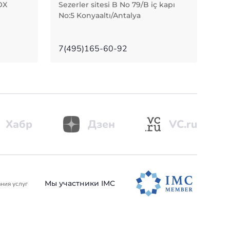
OX
Sezerler sitesi B No 79/B iç kapı
No:5 Konyaaltı/Antalya
7(495)165-60-92
Хабр
Дзен
VC.ru
Мы участники IMC
ния услуг