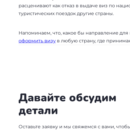
Бали
расценивают как отказ в выдаче виз по нац
туристических поездок другие страны.
Таиланд
Напоминаем, что, какое бы направление для 
оформить визу
в любую страну, где принима
+7(499)938-68-05
Whatsapp
Telegram
Давайте обсудим
детали
Оставьте заявку и мы свяжемся с вами, чтоб