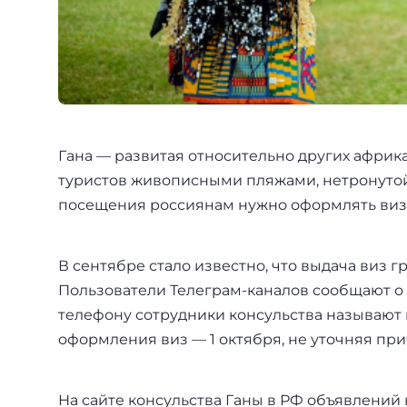
+7(499)938-68-05
Дания
Whatsapp
Telegram
Словакия
Америка
Гана — развитая относительно других африк
Аргентина
туристов живописными пляжами, нетронутой
посещения россиянам нужно оформлять визу,
Канада
США
В сентябре стало известно, что выдача виз
Пользователи Телеграм-каналов сообщают о 
Парагвай
телефону сотрудники консульства называют
Другие страны
оформления виз — 1 октября, не уточняя при
ОАЭ
На сайте консульства Ганы в РФ объявлений 