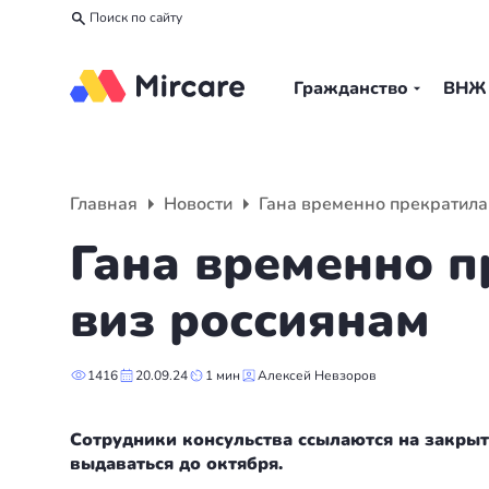
Поиск по сайту
Гражданство
ВНЖ
Назад
Назад
Назад
Гражданство
ВНЖ
О компании
Главная
Новости
Гана временно прекратила
Европа
Европа
Подбор программы
Гана временно п
Мальта
Италия
Партнерская программа
виз россиянам
Испания
Великобритания
Вакансии
1416
20.09.24
1 мин
Алексей Невзоров
Турция
Португалия
О нас
Сотрудники консульства ссылаются на закрыт
Румыния
Словения
Вебинары
выдаваться до октября.