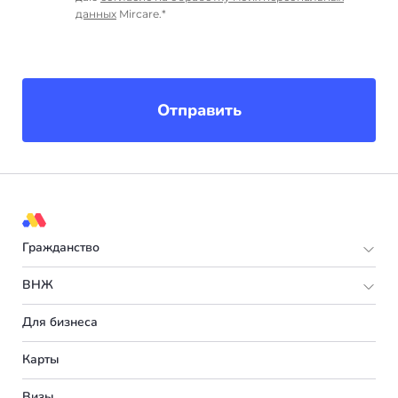
данных
Mircare.*
Отправить
Гражданство
Европа
ВНЖ
Мальта
Европа
Для бизнеса
Испания
Италия
Карты
Турция
Великобритания
Визы