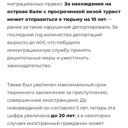
миграционных правил.
За нахождение на
+7(499)938-68-05
Дания
острове Бали с просроченной визой турист
может отправиться в тюрьму на 10 лет
—
Whatsapp
Telegram
Словакия
ранее за такое нарушение депортировали. За
последний год количество депортаций
Америка
выросло до 400, что побудило
иммиграционную службу принять
Аргентина
решительные меры и ужесточить
Канада
законодательство.
США
Также был увеличен максимальный срок
Парагвай
тюремного заключения за преступления,
совершенные иностранцами. До
Другие страны
нововведений он составлял 5 лет, теперь эта
цифра увеличена
до 20 лет
, а в некоторых
ОАЭ
случаях иностранный гражданин может