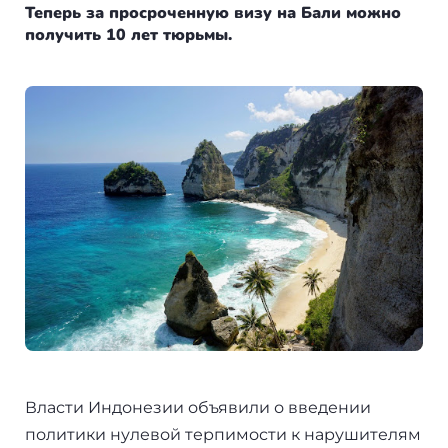
Болгария
Франция
Пишем в СМИ
Теперь за просроченную визу на Бали можно
получить 10 лет тюрьмы.
Венгрия
Испания
Отзывы
Германия
Сербия
+7(499)938-68-05
Америка
Венгрия
Аргентина
Whatsapp
Telegram
Турция
Другие страны
Люксембург
Вануату
Черногория
Израиль
Финляндия
Гренада
Нидерланды
Власти Индонезии объявили о введении
политики нулевой терпимости к нарушителям
Германия