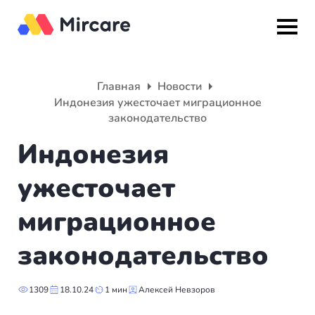
Назад
Назад
Назад
Главная
Новости
Индонезия ужесточает миграционное
Гражданство
ВНЖ
О компании
законодательство
Индонезия
Европа
Европа
Подбор программы
ужесточает
Мальта
Италия
Партнерская программа
миграционное
Испания
Великобритания
Вакансии
законодательство
Турция
Португалия
О нас
Румыния
Словения
Вебинары
1309
18.10.24
1 мин
Алексей Невзоров