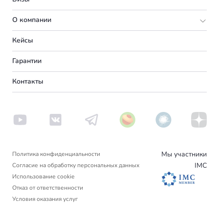
Румыния
Португалия
О компании
Болгария
Словения
Подбор программы
Кейсы
Венгрия
Франция
Партнерская программа
Вакансии
Гарантии
Германия
Испания
О нас
Контакты
Америка
Сербия
Вебинары
Аргентина
Пишем в СМИ
Венгрия
Новости
Другие страны
Турция
Блог
Вануату
Отзывы
Люксембург
Израиль
Мы участники
Политика конфиденциальности
Черногория
IMC
Согласие на обработку персональных данных
Гренада
Использование cookie
Финляндия
Отказ от ответственности
Условия оказания услуг
Нидерланды