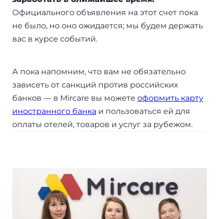
Бали
Официального объявления на этот счет пока
не было, но оно ожидается; мы будем держать
Таиланд
вас в курсе событий.
+7(499)938-68-05
А пока напомним, что вам не обязательно
зависеть от санкций против российских
банков — в Mircare вы можете
оформить карту
Whatsapp
Telegram
иностранного банка
и пользоваться ей для
оплаты отелей, товаров и услуг за рубежом.