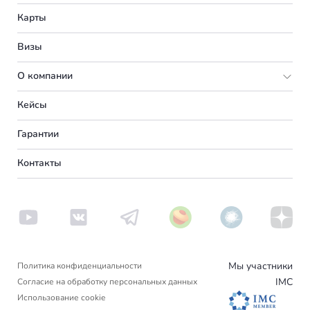
Италия
Карты
Турция
Великобритания
Визы
Румыния
Португалия
О компании
Болгария
Словения
Подбор программы
Кейсы
Венгрия
Франция
Партнерская программа
Вакансии
Гарантии
Германия
Испания
О нас
Контакты
Америка
Сербия
Вебинары
Аргентина
Пишем в СМИ
Венгрия
Новости
Другие страны
Турция
Блог
Вануату
Отзывы
Люксембург
Израиль
Мы участники
Политика конфиденциальности
Черногория
IMC
Согласие на обработку персональных данных
Гренада
Использование cookie
Финляндия