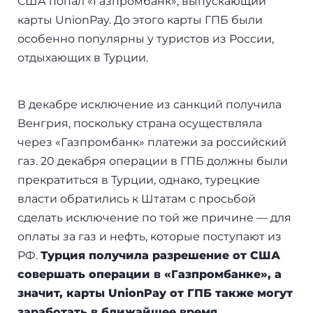
США попал «Газпромбанк», выпускающий
+7(499)938-68-05
карты UnionPay. До этого карты ГПБ были
Дания
особенно популярны у туристов из России,
Whatsapp
Telegram
отдыхающих в Турции.
Словакия
Америка
В декабре исключение из санкций получила
Венгрия, поскольку страна осуществляла
Аргентина
через «Газпромбанк» платежи за российский
Канада
газ. 20 декабря операции в ГПБ должны были
прекратиться в Турции, однако, турецкие
США
власти обратились к Штатам с просьбой
сделать исключение по той же причине — для
Парагвай
оплаты за газ и нефть, которые поступают из
РФ.
Турция получила разрешение от США
Другие страны
совершать операции в «Газпромбанке», а
ОАЭ
значит, карты UnionPay от ГПБ также могут
заработать в ближайшее время.