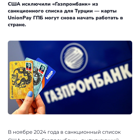
Болгария
Франция
Пишем в СМИ
США исключили «Газпромбанк» из
санкционного списка для Турции — карты
Венгрия
Испания
Отзывы
UnionPay ГПБ могут снова начать работать в
стране.
Германия
Сербия
+7(499)938-68-05
Америка
Венгрия
Аргентина
Whatsapp
Telegram
Турция
Другие страны
Люксембург
Вануату
Черногория
Израиль
Финляндия
Гренада
Нидерланды
В ноябре 2024 года в санкционный список
Германия