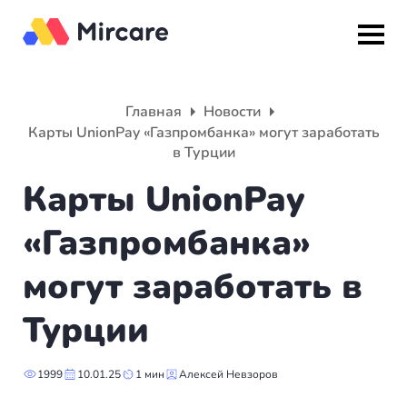
Назад
Назад
Назад
Главная
Новости
Карты ‎UnionPay «Газпромбанка» могут заработать
Гражданство
ВНЖ
О компании
в Турции
Карты UnionPay
Европа
Европа
Подбор программы
«Газпромбанка»
Мальта
Италия
Партнерская программа
могут заработать в
Испания
Великобритания
Вакансии
Турции
Турция
Португалия
О нас
Румыния
Словения
Вебинары
1999
10.01.25
1 мин
Алексей Невзоров