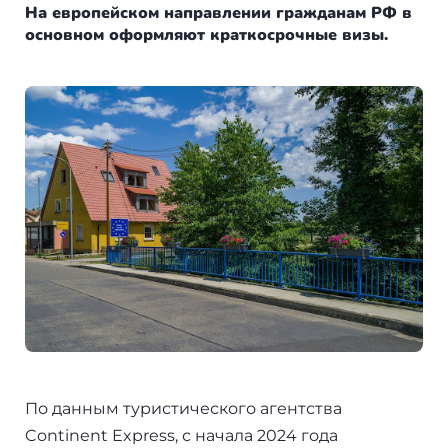
Болгария
Франция
Пишем в СМИ
На европейском направлении гражданам РФ в
основном оформляют краткосрочные визы.
Венгрия
Испания
Отзывы
Германия
Сербия
+7(499)938-68-05
Америка
Венгрия
Аргентина
Whatsapp
Telegram
Турция
Другие страны
Люксембург
Вануату
Черногория
Израиль
Финляндия
Гренада
Нидерланды
По данным туристического агентства
Continent Express, с начала 2024 года
Германия