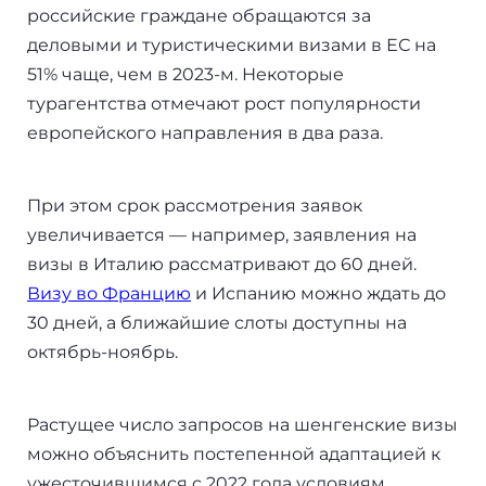
российские граждане обращаются за
+7(499)938-68-05
Дания
деловыми и туристическими визами в ЕС на
51% чаще, чем в 2023-м. Некоторые
Whatsapp
Telegram
Словакия
турагентства отмечают рост популярности
европейского направления в два раза.
Америка
Аргентина
При этом срок рассмотрения заявок
увеличивается — например, заявления на
Канада
визы в Италию рассматривают до 60 дней.
Визу во Францию
и Испанию можно ждать до
США
30 дней, а ближайшие слоты доступны на
Парагвай
октябрь-ноябрь.
Другие страны
Растущее число запросов на шенгенские визы
ОАЭ
можно объяснить постепенной адаптацией к
ужесточившимся с 2022 года условиям.