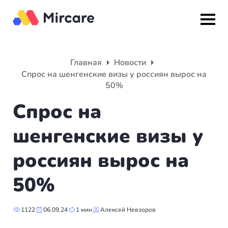
Назад
Назад
Назад
Главная
Новости
Спрос на шенгенские визы у россиян вырос на
Гражданство
ВНЖ
О компании
50%
Спрос на
Европа
Европа
Подбор программы
шенгенские визы у
Мальта
Италия
Партнерская программа
россиян вырос на
Испания
Великобритания
Вакансии
50%
Турция
Португалия
О нас
Румыния
Словения
Вебинары
1122
06.09.24
1 мин
Алексей Невзоров