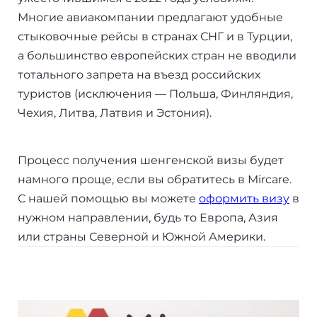
Бали
Многие авиакомпании предлагают удобные
стыковочные рейсы в странах СНГ и в Турции,
Таиланд
а большинство европейских стран не вводили
тотального запрета на въезд российских
туристов (исключения — Польша, Финляндия,
+7(499)938-68-05
Чехия, Литва, Латвия и Эстония).
Whatsapp
Telegram
Процесс получения шенгенской визы будет
намного проще, если вы обратитесь в Mircare.
С нашей помощью вы можете
оформить визу
в
нужном направлении, будь то Европа, Азия
или страны Северной и Южной Америки.