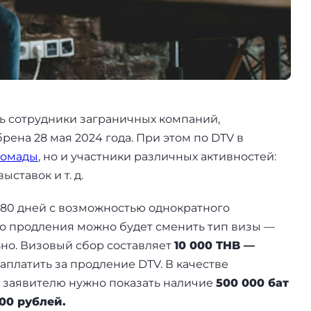
чить сотрудники заграничных компаний,
ена 28 мая 2024 года. При этом по DTV в
номады
, но и участники различных активностей:
ставок и т. д.
180 дней с возможностью однократного
го продления можно будет сменить тип визы —
ьно. Визовый сбор составляет
10 000 THB —
заплатить за продление DTV. В качестве
и заявителю нужно показать наличие
500 000 бат
000 рублей.