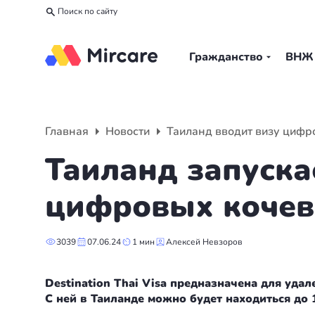
Поиск по сайту
Гражданство
ВНЖ
Назад
Назад
Назад
Гражданство
ВНЖ
О компании
Главная
Новости
Таиланд вводит визу цифр
Европа
Европа
Подбор программы
Таиланд запуска
Мальта
Италия
Партнерская программа
цифровых кочев
Испания
Великобритания
Вакансии
3039
07.06.24
1 мин
Алексей Невзоров
Турция
Португалия
О нас
Destination Thai Visa предназначена для уда
Румыния
Словения
Вебинары
С ней в Таиланде можно будет находиться до