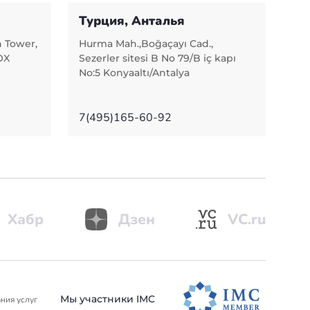
Турция, Анталья
n Tower,
Hurma Mah.,Boğaçayı Cad.,
OX
Sezerler sitesi B No 79/B iç kapı
No:5 Konyaaltı/Antalya
7(495)165-60-92
Хабр
Дзен
VC.ru
Мы участники IMC
ния услуг