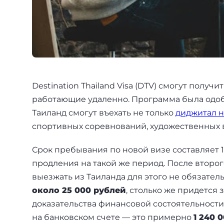
+7(499)938-68-05
Дания
Whatsapp
Telegram
Словакия
Америка
Destination Thailand Visa (DTV) смогут полу
Аргентина
работающие удаленно. Программа была одобр
Таиланд смогут въехать не только
диджитал 
Канада
спортивных соревнований, художественных вы
США
Срок пребывания по новой визе составляет 
Парагвай
продления на такой же период. После второ
выезжать из Таиланда для этого не обязател
Другие страны
около 25 000 рублей
, столько же придется 
доказательства финансовой состоятельност
ОАЭ
на банковском счете — это примерно
1 240 