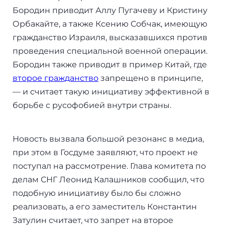
+7(499)938-68-05
Бородин приводит Аллу Пугачеву и Кристину
Дания
Орбакайте, а также Ксению Собчак, имеющую
гражданство Израиля, высказавшихся против
Whatsapp
Telegram
Словакия
проведения специальной военной операции.
Бородин также приводит в пример Китай, где
Америка
второе гражданство
запрещено в принципе,
Аргентина
— и считает такую инициативу эффективной в
борьбе с русофобией внутри страны.
Канада
США
Новость вызвала большой резонанс в медиа,
при этом в Госдуме заявляют, что проект не
Парагвай
поступал на рассмотрение. Глава комитета по
делам СНГ Леонид Калашников сообщил, что
Другие страны
подобную инициативу было бы сложно
реализовать, а его заместитель Константин
ОАЭ
Затулин считает, что запрет на второе