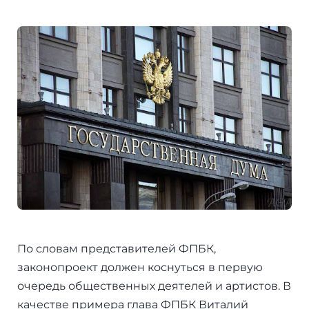
Болгария
Франция
Пишем в СМИ
Венгрия
Испания
Отзывы
Германия
Сербия
+7(499)938-68-05
Америка
Венгрия
Аргентина
Whatsapp
Telegram
Турция
Другие страны
Люксембург
Вануату
Черногория
Израиль
Финляндия
По словам представителей ФПБК,
Гренада
законопроект должен коснуться в первую
Нидерланды
очередь общественных деятелей и артистов. В
Германия
качестве примера глава ФПБК Виталий