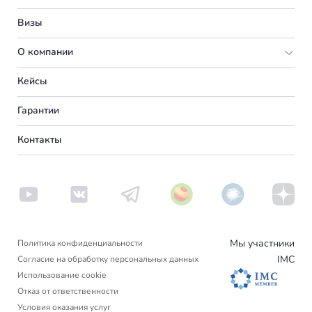
Турция
Великобритания
Визы
Румыния
Португалия
О компании
Болгария
Словения
Подбор программы
Кейсы
Венгрия
Франция
Партнерская программа
Вакансии
Гарантии
Германия
Испания
О нас
Контакты
Америка
Сербия
Вебинары
Аргентина
Пишем в СМИ
Венгрия
Новости
Другие страны
Турция
Блог
Вануату
Отзывы
Люксембург
Израиль
Мы участники
Политика конфиденциальности
Черногория
IMC
Согласие на обработку персональных данных
Гренада
Использование cookie
Финляндия
Отказ от ответственности
Условия оказания услуг
Нидерланды