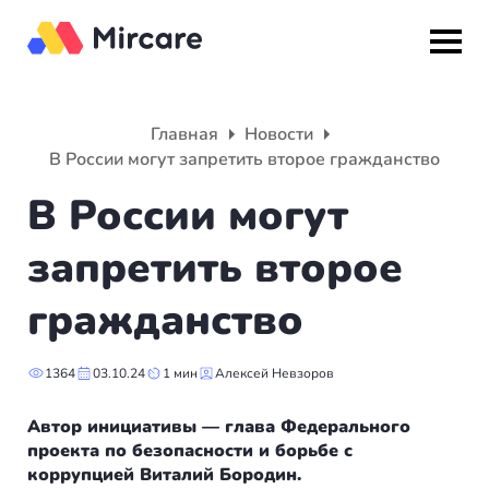
Назад
Назад
Назад
Главная
Новости
В России могут запретить второе гражданство
Гражданство
ВНЖ
О компании
В России могут
Европа
Европа
Подбор программы
запретить второе
Мальта
Италия
Партнерская программа
гражданство
Испания
Великобритания
Вакансии
1364
03.10.24
1 мин
Алексей Невзоров
Турция
Португалия
О нас
Автор инициативы — глава Федерального
Румыния
Словения
Вебинары
проекта по безопасности и борьбе с
коррупцией Виталий Бородин.