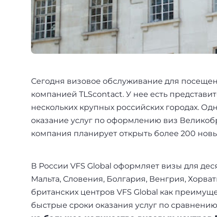
+7(499)938-68-05
Дания
Whatsapp
Telegram
Словакия
Америка
Сегодня визовое обслуживание для посещен
Аргентина
компанией TLScontact. У нее есть представи
нескольких крупных российских городах. Одн
Канада
оказание услуг по оформлению виз Великобр
США
компания планирует открыть более 200 новы
Парагвай
В России VFS Global оформляет визы для дес
Другие страны
Мальта, Словения, Болгария, Венгрия, Хорв
британских центров VFS Global как преимуще
ОАЭ
быстрые сроки оказания услуг по сравнению 