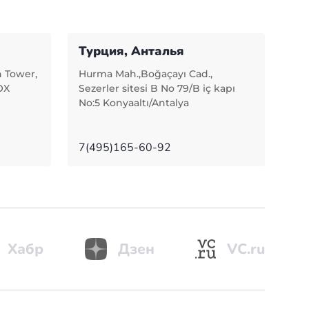
Турция, Анталья
n Tower,
Hurma Mah.,Boğaçayı Cad.,
OX
Sezerler sitesi B No 79/B iç kapı
No:5 Konyaaltı/Antalya
7(495)165-60-92
Хабр
Дзен
VC.ru