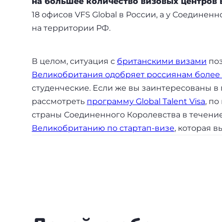
на большее количество визовых центров
Бали
18 офисов VFS Global в России, а у Соединен
на территории РФ.
Таиланд
В целом, ситуация с
британскими визами
поз
+7(499)938-68-05
Великобритания одобряет россиянам более 
студенческие. Если же вы заинтересованы 
Whatsapp
Telegram
рассмотреть
программу Global Talent Visa
, п
страны Соединенного Королевства в течение
Великобританию по стартап-визе
, которая в