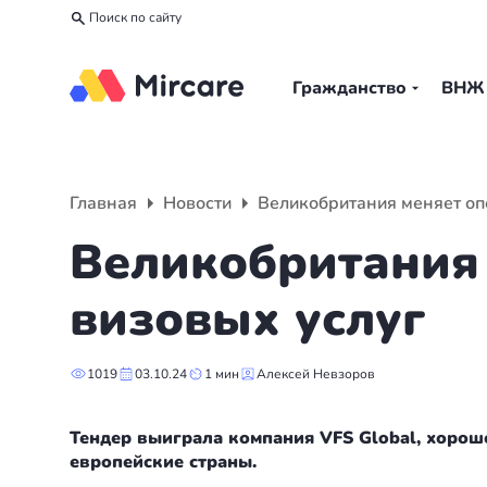
Поиск по сайту
Гражданство
ВНЖ
Назад
Назад
Назад
Гражданство
ВНЖ
О компании
Главная
Новости
Великобритания меняет оп
Европа
Европа
Подбор программы
Великобритания
Мальта
Италия
Партнерская программа
визовых услуг
Испания
Великобритания
Вакансии
1019
03.10.24
1 мин
Алексей Невзоров
Турция
Португалия
О нас
Тендер выиграла компания VFS Global, хорош
Румыния
Словения
Вебинары
европейские страны.