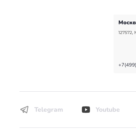
Москв
127572, 
+7(499
Telegram
Youtube