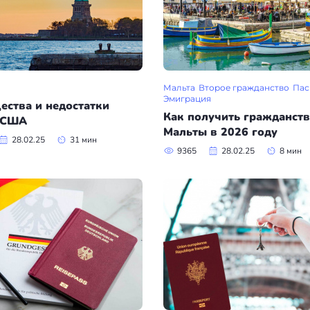
Мальта
Второе гражданство
Пас
Эмиграция
ества и недостатки
Как получить гражданст
 США
Мальты в 2026 году
28.02.25
31 мин
9365
28.02.25
8 мин