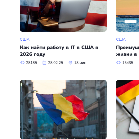
+7(499)938-68-05
Дания
Whatsapp
Telegram
Словакия
США
США
Америка
Как найти работу в IT в США в
Преимущ
2026 году
жизни в
Аргентина
28185
28.02.25
18 мин
15435
Канада
США
Парагвай
Другие страны
ОАЭ