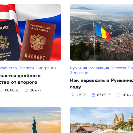
жданство
Паспорт
Эмиграция
Румыния
Релокация
Переезд
П
Эмиграция
чается двойного
Как переехать в Румынию
тво от второго
году
06.06.25
26 мин
13926
07.05.25
16 ми