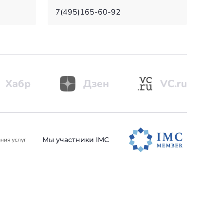
7(495)165-60-92
Хабр
Дзен
VC.ru
Мы участники IMC
ния услуг