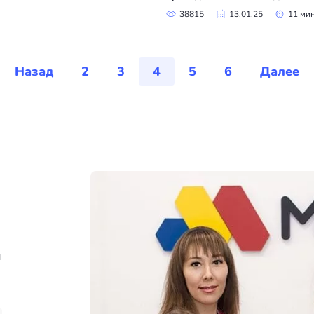
38815
13.01.25
11 ми
Назад
2
3
4
5
6
Далее
ы