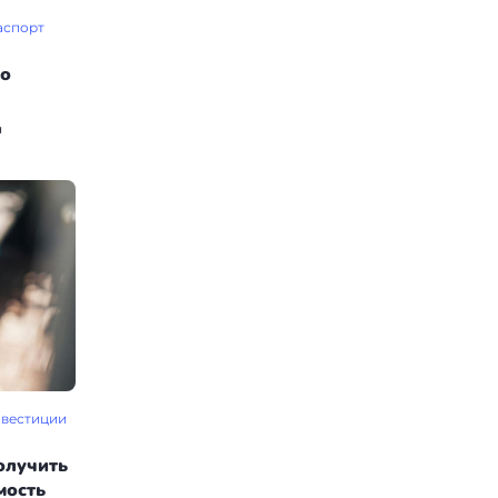
аспорт
во
н
вестиции
олучить
мость