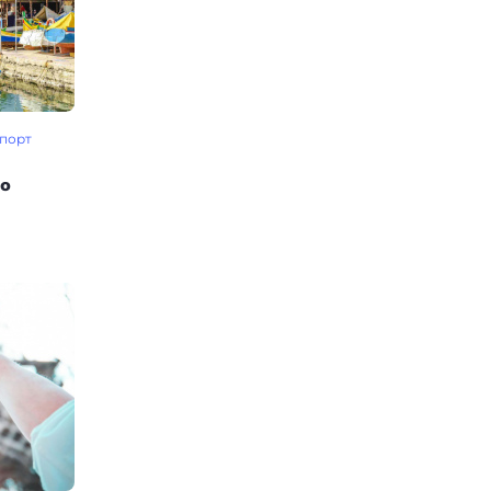
порт
во