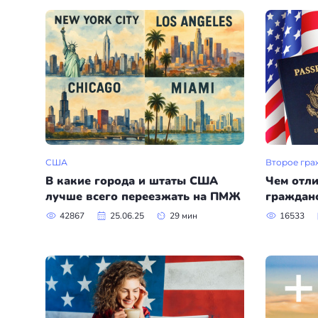
Болгария
Франция
Пишем в СМИ
Венгрия
Испания
Отзывы
Германия
Сербия
+7(499)938-68-05
Америка
Венгрия
Аргентина
Whatsapp
Telegram
Турция
США
Второе гра
Другие страны
Люксембург
В какие города и штаты США
Чем отли
лучше всего переезжать на ПМЖ
гражданс
Вануату
Черногория
42867
25.06.25
29 мин
16533
Израиль
Финляндия
Гренада
Нидерланды
Германия