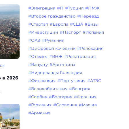
#Эмиграция
#IT
#Турция
#ПМЖ
#Второе гражданство
#Переезд
#Стартап
#Европа
#США
#Визы
#Инвестиции
#Паспорт
#Испания
#ОАЭ
#Румыния
#Цифровой кочевник
#Релокация
#Отзывы
#ВНЖ
#Репатриация
#Вануату
#Аргентина
МЖ
#Нидерланды Голландия
 в 2026
#Финляндия
#Португалия
#АТЭС
#Великобритания
#Венгрия
н
#Сербия
#Болгария
#Франция
#Германия
#Словения
#Мальта
#Армения