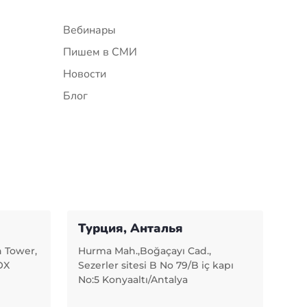
Вебинары
Пишем в СМИ
Новости
Блог
Турция, Анталья
n Tower,
Hurma Mah.,Boğaçayı Cad.,
OX
Sezerler sitesi B No 79/B iç kapı
No:5 Konyaaltı/Antalya