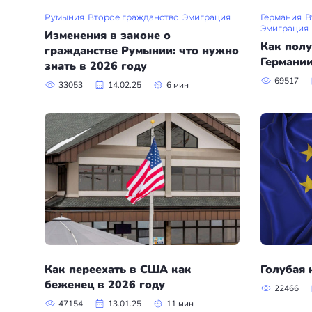
Бали
Румыния
Второе гражданство
Эмиграция
Германия
В
Эмиграция
Изменения в законе о
Таиланд
Как полу
гражданстве Румынии: что нужно
Германии
знать в 2026 году
69517
33053
14.02.25
6 мин
+7(499)938-68-05
Whatsapp
Telegram
Как переехать в США как
Голубая 
беженец в 2026 году
22466
47154
13.01.25
11 мин